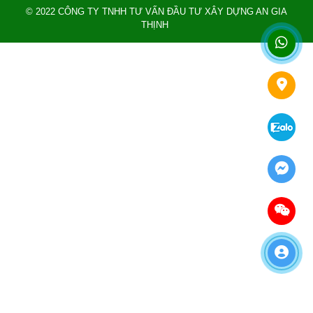
© 2022 CÔNG TY TNHH TƯ VẤN ĐẦU TƯ XÂY DỰNG AN GIA
THỊNH