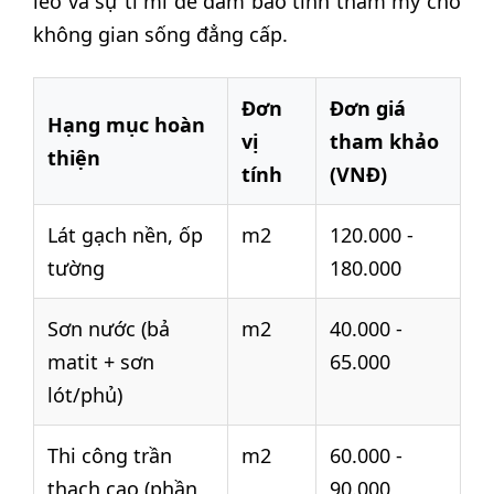
léo và sự tỉ mỉ để đảm bảo tính thẩm mỹ cho
không gian sống đẳng cấp.
Đơn
Đơn giá
Hạng mục hoàn
vị
tham khảo
thiện
tính
(VNĐ)
Lát gạch nền, ốp
m2
120.000 -
tường
180.000
Sơn nước (bả
m2
40.000 -
matit + sơn
65.000
lót/phủ)
Thi công trần
m2
60.000 -
thạch cao (phần
90.000