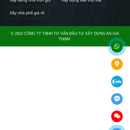
Xây dựng nhà trọn gói
Xây dựng biệt thự vila
Xây nhà phố giá rẻ
© 2022 CÔNG TY TNHH TƯ VẤN ĐẦU TƯ XÂY DỰNG AN GIA
THỊNH