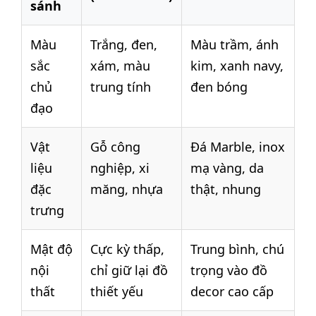
sánh
Màu
Trắng, đen,
Màu trầm, ánh
sắc
xám, màu
kim, xanh navy,
chủ
trung tính
đen bóng
đạo
Vật
Gỗ công
Đá Marble, inox
liệu
nghiệp, xi
mạ vàng, da
đặc
măng, nhựa
thật, nhung
trưng
Mật độ
Cực kỳ thấp,
Trung bình, chú
nội
chỉ giữ lại đồ
trọng vào đồ
thất
thiết yếu
decor cao cấp