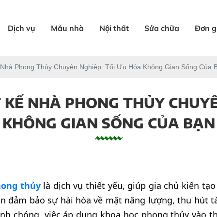
Dịch vụ
Mẫu nhà
Nội thất
Sửa chữa
Đơn g
ế Nhà Phong Thủy Chuyên Nghiệp: Tối Ưu Hóa Không Gian Sống Của 
T KẾ NHÀ PHONG THỦY CHUYÊ
KHÔNG GIAN SỐNG CỦA BẠN
hong thủy
là dịch vụ thiết yếu, giúp gia chủ kiến t
òn đảm bảo sự hài hòa về mặt năng lượng, thu hút tà
nh chóng, việc áp dụng khoa học phong thủy vào thi