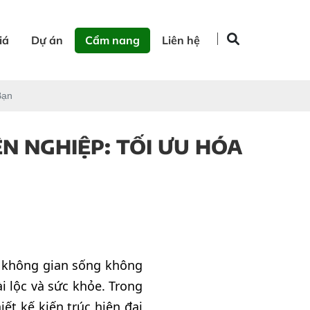
iá
Dự án
Cẩm nang
Liên hệ
Bạn
N NGHIỆP: TỐI ƯU HÓA
ạo không gian sống không
i lộc và sức khỏe. Trong
ết kế kiến trúc hiện đại