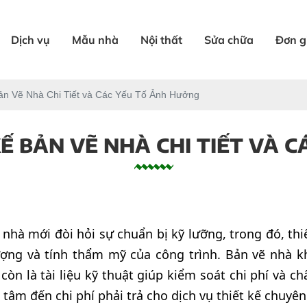
Dịch vụ
Mẫu nhà
Nội thất
Sửa chữa
Đơn g
ản Vẽ Nhà Chi Tiết và Các Yếu Tố Ảnh Hưởng
KẾ BẢN VẼ NHÀ CHI TIẾT VÀ 
nhà mới đòi hỏi sự chuẩn bị kỹ lưỡng, trong đó, thi
ượng và tính thẩm mỹ của công trình. Bản vẽ nhà kh
òn là tài liệu kỹ thuật giúp kiểm soát chi phí và ch
tâm đến chi phí phải trả cho dịch vụ thiết kế chuyên