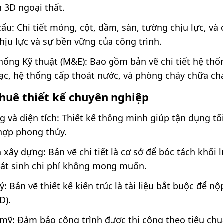
h 3D ngoại thất.
cấu: Chi tiết móng, cột, dầm, sàn, tường chịu lực, và
ịu lực và sự bền vững của công trình.
hống Kỹ thuật (M&E): Bao gồm bản vẽ chi tiết hệ thố
 lạc, hệ thống cấp thoát nước, và phòng cháy chữa chá
 thuê thiết kế chuyên nghiệp
g và diện tích: Thiết kế thông minh giúp tận dụng t
 hợp phong thủy.
xây dựng: Bản vẽ chi tiết là cơ sở để bóc tách khối 
phát sinh chi phí không mong muốn.
: Bản vẽ thiết kế kiến trúc là tài liệu bắt buộc để nộ
D).
mỹ: Đảm bảo công trình được thi công theo tiêu chu