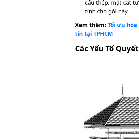
cấu thép, mặt cắt tườ
tính cho gói này.
Xem thêm:
Tối ưu hóa
tín tại TPHCM
Các Yếu Tố Quyết 