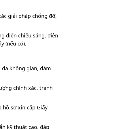
 các giải pháp chống đỡ,
ng điện chiếu sáng, điện
y (nếu có).
ối đa không gian, đảm
lượng chính xác, tránh
p hồ sơ xin cấp Giấy
ẩn kỹ thuật cao, đáp