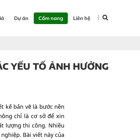
iá
Dự án
Cẩm nang
Liên hệ
CÁC YẾU TỐ ẢNH HƯỞNG
ết kế bản vẽ là bước nền
ông chỉ là cơ sở để xin
ất lượng thi công. Nhiều
 nghiệp. Bài viết này của