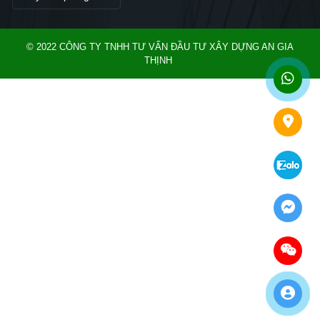
© 2022 CÔNG TY TNHH TƯ VẤN ĐẦU TƯ XÂY DỰNG AN GIA
THỊNH